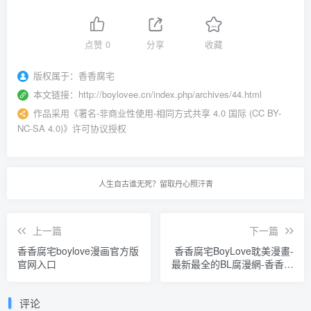
点赞
0
分享
收藏
版权属于：
香香腐宅
本文链接：
http://boylovee.cn/index.php/archives/44.html
作品采用
《
署名-非商业性使用-相同方式共享 4.0 国际 (CC BY-
NC-SA 4.0)
》许可协议授权
人生自古谁无死？留取丹心照汗青
上一篇
下一篇
香香腐宅boylove漫画官方版
香香腐宅BoyLove耽美漫畫-
官网入口
最新最全的BL腐漫網-香香腐
宅
评论